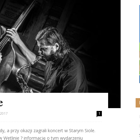
e
 2017
1
dy, a przy okazji zagrali koncert w Starym Siole.
 w Wetlinie ? informację o tym wydarzeniu