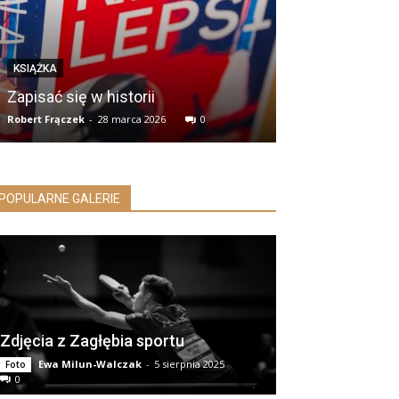
KSIĄŻKA
Zapisać się w historii
Robert Frączek
-
28 marca 2026
0
POPULARNE GALERIE
Zdjęcia z Zagłębia sportu
Ewa Milun-Walczak
-
5 sierpnia 2025
Foto
0