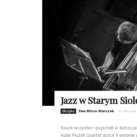
Jazz w Starym Siol
Ewa Milun-Walczak
-
21 sierpnia
Muzyka
Rzucili wszystko i pojechali w Bieszcza
Kuba Płużek Quartet gościł 9 sierpnia