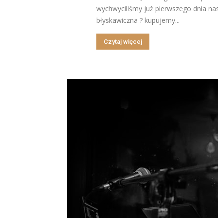
wychwyciliśmy już pierwszego dnia na
błyskawiczna ? kupujemy...
Czytaj więcej