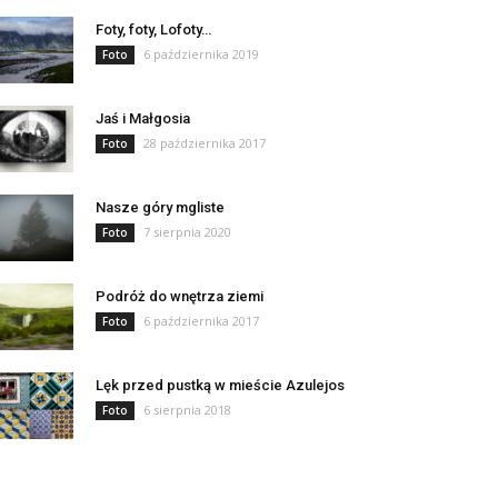
Foty, foty, Lofoty…
6 października 2019
Foto
Jaś i Małgosia
28 października 2017
Foto
Nasze góry mgliste
7 sierpnia 2020
Foto
Podróż do wnętrza ziemi
6 października 2017
Foto
Lęk przed pustką w mieście Azulejos
6 sierpnia 2018
Foto