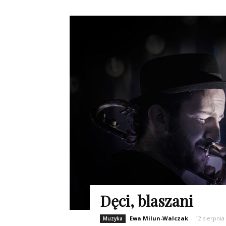
Dęci, blaszani
Ewa Milun-Walczak
-
12 sierpnia
Muzyka