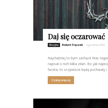
Daj się oczarować
Robert Frączek
-
5 grudnia 2020
Muzyka
Najchętniej to bym zachęcił Was najp
napisał o nich kilka zdań. Bo jak napis
faceta, to oczywiście będą pochwały i 
Czytaj więcej