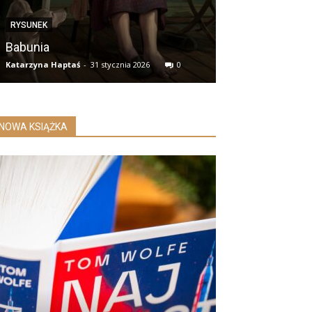
RYSUNEK
Babunia
Katarzyna Haptaś
-
31 stycznia 2026
0
NOWA KSIĄŻKA