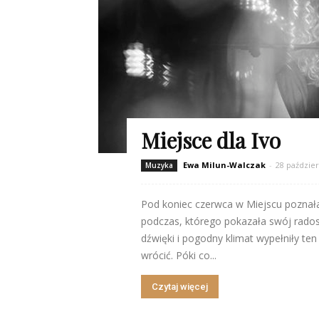
Miejsce dla Ivo
Ewa Milun-Walczak
-
28 paździer
Muzyka
Pod koniec czerwca w Miejscu poznałam
podczas, którego pokazała swój rados
dźwięki i pogodny klimat wypełniły te
wrócić. Póki co...
Czytaj więcej