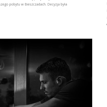
szego pobytu w Bieszczadach. Decyzja była