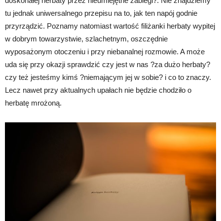
doskonałej herbaty przez nieumiejętne zabiegi?. Nie znajdziemy
tu jednak uniwersalnego przepisu na to, jak ten napój godnie
przyrządzić. Poznamy natomiast wartość filiżanki herbaty wypitej
w dobrym towarzystwie, szlachetnym, oszczędnie
wyposażonym otoczeniu i przy niebanalnej rozmowie. A może
uda się przy okazji sprawdzić czy jest w nas ?za dużo herbaty?
czy też jesteśmy kimś ?niemającym jej w sobie? i co to znaczy.
Lecz nawet przy aktualnych upałach nie będzie chodziło o
herbatę mrożoną.