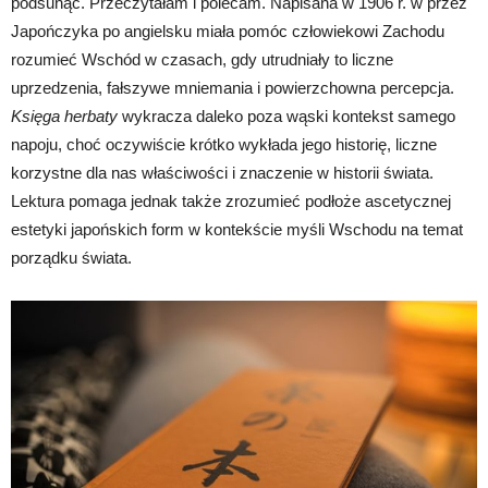
podsunąć. Przeczytałam i polecam. Napisana w 1906 r. w przez
Japończyka po angielsku miała pomóc człowiekowi Zachodu
rozumieć Wschód w czasach, gdy utrudniały to liczne
uprzedzenia, fałszywe mniemania i powierzchowna percepcja.
Księga herbaty
wykracza daleko poza wąski kontekst samego
napoju, choć oczywiście krótko wykłada jego historię, liczne
korzystne dla nas właściwości i znaczenie w historii świata.
Lektura pomaga jednak także zrozumieć podłoże ascetycznej
estetyki japońskich form w kontekście myśli Wschodu na temat
porządku świata.