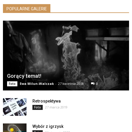
POPULARNE GALERIE
Gorący temat!
Ewa Milun-Walczak
-
27 kwietnia 2018
0
Foto
Retrospektywa
27 marca 2019
Foto
Wybór z igrzysk