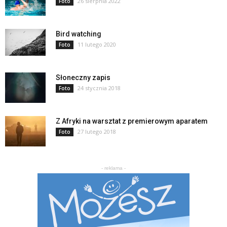
26 sierpnia 2022
Foto
Bird watching
11 lutego 2020
Foto
Słoneczny zapis
24 stycznia 2018
Foto
Z Afryki na warsztat z premierowym aparatem
27 lutego 2018
Foto
- reklama -