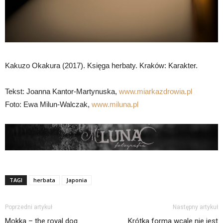
Kakuzo Okakura (2017). Księga herbaty. Kraków: Karakter.
Tekst: Joanna Kantor-Martynuska,
www.miarkazdrowia.pl
Foto: Ewa Milun-Walczak,
www.miluna.pl
TAGI
herbata
Japonia
Poprzedni artykuł
Następny artykuł
Mokka – the royal dog
Krótka forma wcale nie jest