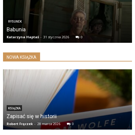
RYSUNEK
Babunia
Katarzyna Haptaś
-
31 stycznia 2026
0
NOWA KSIĄŻKA
KSIĄŻKA
Zapisać się w historii
Robert Frączek
-
28 marca 2026
0