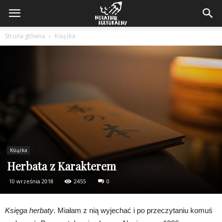
Strona główna
Książka
Książka
Herbata z Karakterem
10 września 2018
2455
0
Księga herbaty
. Miałam z nią wyjechać i po przeczytaniu komuś